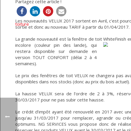
Partagez cette article !
Les nouveautés VELUX 2017 sortent en Avril, c’est pourq
sortie et donc au nouveau TARIF à partir du 01/04/2017.
La grande nouveauté est la fenêtre de toit WhiteFinish en
incolore (couleur pin des lande), qui
restera disponible sur demande en
version TOUT CONFORT (délai 2 à 4
semaines).
Le prix des fenêtres de toit VELUX ne changera pas ava
disponibles dans nos stocks (donc au prix du bois actuel).
La hausse VELUX sera de l’ordre de 2 à 3%, réser
30/03/2017 pour ne pas subir cette hausse.
Le crédit d’impôt ayant été renouvelé en 2017 avec une
jusqu’au 31/03/2017 pour remplacer, agrandir ou crée
optimums. NG SERVICES vous propose donc de réaliser
réserver les produits VELUX avant le 30/03/2017 et le p