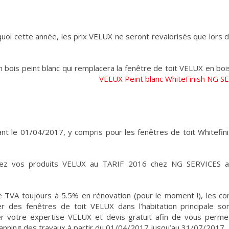
uoi cette année, les prix VELUX ne seront revalorisés que lors 
 bois peint blanc qui remplacera la fenêtre de toit
VELUX en bois
nt le 01/04/2017, y compris pour les fenêtres de toit Whitefini
vez vos produits VELUX au TARIF 2016 chez NG SERVICES a
 TVA toujours à 5.5% en rénovation (pour le moment !), les con
r des fenêtres de toit VELUX dans l’habitation principale so
 votre expertise VELUX et devis gratuit afin de vous perme
lanning des travaux à partir du 01/04/2017 jusqu’au 31/07/2017.