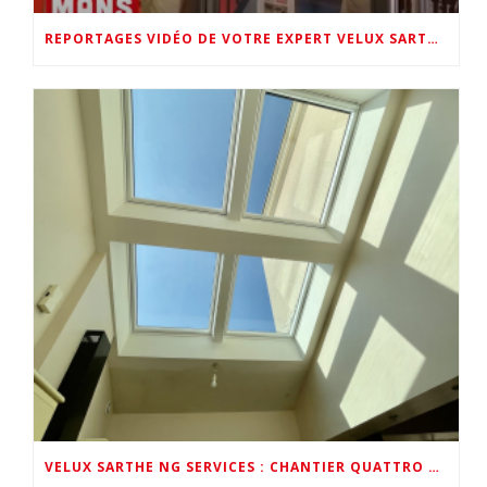
REPORTAGES VIDÉO DE VOTRE EXPERT VELUX SARTHE (LMTV FOIRE DU MANS & VELUX FRANCE AU SHOWROOM NG SERVICES)
VELUX SARTHE NG SERVICES : CHANTIER QUATTRO VELUX EN VIDÉO PAR VELUX FRANCE