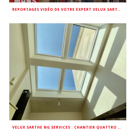
REPORTAGES VIDÉO DE VOTRE EXPERT VELUX SARTHE (LMTV FOIRE DU MANS & VELUX FRANCE AU SHOWROOM NG SERVICES)
VELUX SARTHE NG SERVICES : CHANTIER QUATTRO VELUX EN VIDÉO PAR VELUX FRANCE