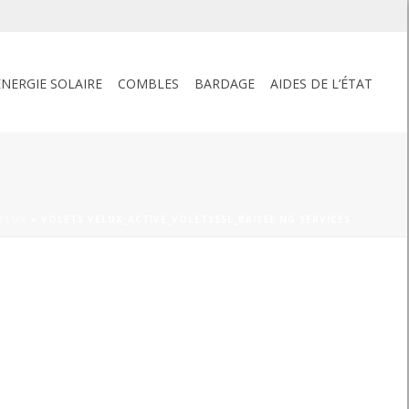
ENERGIE SOLAIRE
COMBLES
BARDAGE
AIDES DE L’ÉTAT
ELUX
»
VOLETS VELUX_ACTIVE_VOLETSSSL_BAISSE NG SERVICES