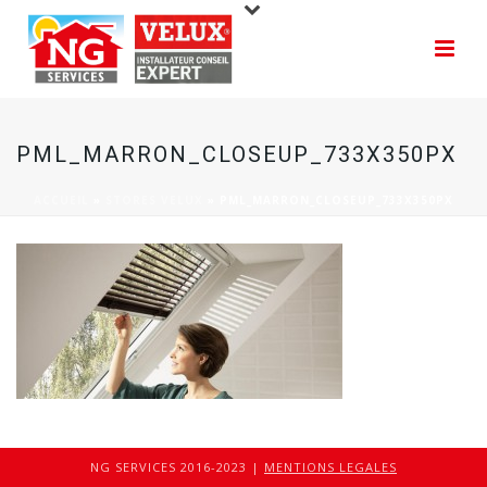
PML_MARRON_CLOSEUP_733X350PX
ACCUEIL
»
STORES VELUX
»
PML_MARRON_CLOSEUP_733X350PX
NG SERVICES 2016-2023 |
MENTIONS LEGALES