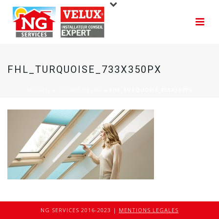
FHL_TURQUOISE_733X350PX
ACCUEIL
»
STORES VELUX
»
FHL_TURQUOISE_733X350PX
NG SERVICES 2016-2023 |
MENTIONS LEGALES