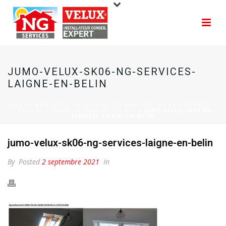
JUMO-VELUX-SK06-NG-SERVICES-
LAIGNE-EN-BELIN
ACCUEIL
»
PROFITEZ DE LA FOIRE DU MANS 2021 POUR VOS PROJETS
« PLUS DE LUMIERE NATURELLE VELUX »
»
JUMO-VELUX-SK06-NG-
SERVICES-LAIGNE-EN-BELIN
jumo-velux-sk06-ng-services-laigne-en-belin
By
Posted
2 septembre 2021
In