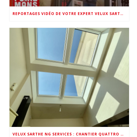
REPORTAGES VIDÉO DE VOTRE EXPERT VELUX SARTHE (LMTV FOIRE DU MANS & VELUX FRANCE AU SHOWROOM NG SERVICES)
VELUX SARTHE NG SERVICES : CHANTIER QUATTRO VELUX EN VIDÉO PAR VELUX FRANCE