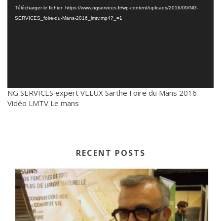
Télécharger le fichier: https://www.ngservices.fr/wp-content/uploads/2016/09/NG-
SERVICES_foire-du-Mans-2016_lmtv.mp4?_=1
NG SERVICES expert VELUX Sarthe Foire du Mans 2016
Vidéo LMTV Le mans
RECENT POSTS