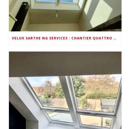
VELUX SARTHE NG SERVICES : CHANTIER QUATTRO VELUX EN VIDÉO PAR VELUX FRANCE