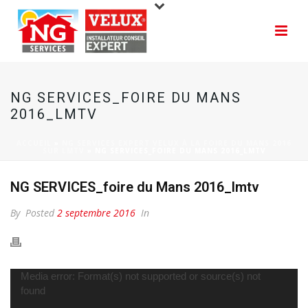
NG SERVICES_FOIRE DU MANS
2016_LMTV
ACCUEIL
»
NG SERVICES EXPERT VELUX À LA FOIRE DU MANS 2016
SUR LMTV
»
NG SERVICES_FOIRE DU MANS 2016_LMTV
NG SERVICES_foire du Mans 2016_lmtv
By
Posted
2 septembre 2016
In
Lecteur
Media error: Format(s) not supported or source(s) not
vidéo
found