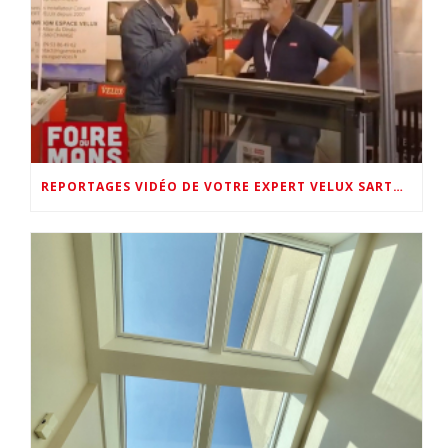
REPORTAGES VIDÉO DE VOTRE EXPERT VELUX SARTHE (LMTV FOIRE DU MANS & VELUX FRANCE AU SHOWROOM NG SERVICES)