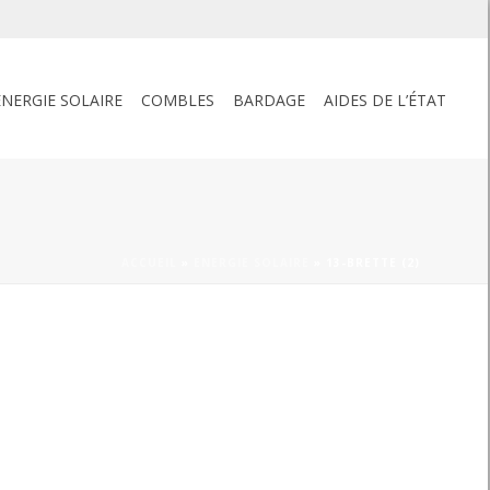
ENERGIE SOLAIRE
COMBLES
BARDAGE
AIDES DE L’ÉTAT
ACCUEIL
»
ENERGIE SOLAIRE
»
13-BRETTE (2)