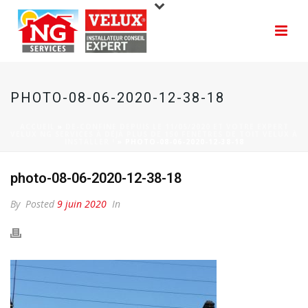
PHOTO-08-06-2020-12-38-18
ACCUEIL
»
DE-CONFINE DEPUIS LE 11/05/2020 ET VOTRE EXPERT
VELUX NG SERVICES À DÉJÀ PLUS DE 150 FENÊTRES DE TOIT VELUX À
INSTALLER !
»
PHOTO-08-06-2020-12-38-18
photo-08-06-2020-12-38-18
By
Posted
9 juin 2020
In