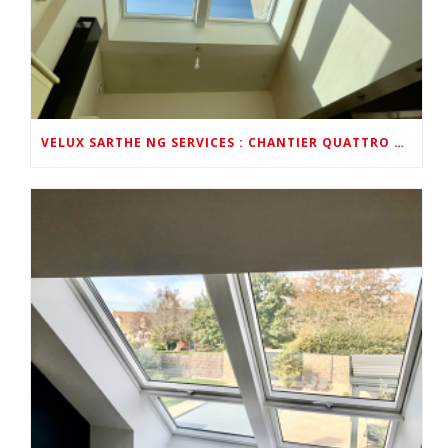
VELUX SARTHE NG SERVICES : CHANTIER QUATTRO VELUX EN VIDÉO PAR VELUX FRANCE