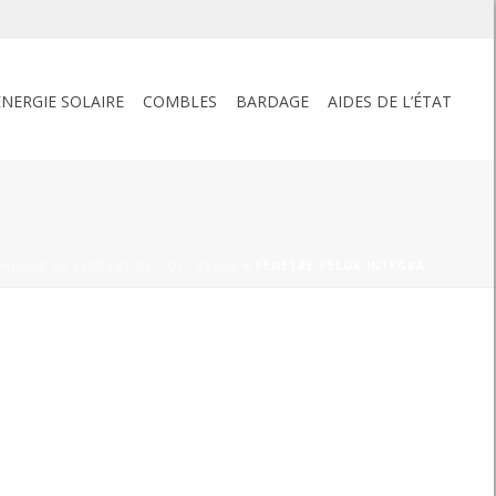
ENERGIE SOLAIRE
COMBLES
BARDAGE
AIDES DE L’ÉTAT
HOISIR SA FENÊTRE DE TOIT VELUX
»
FENÊTRE VELUX INTEGRA