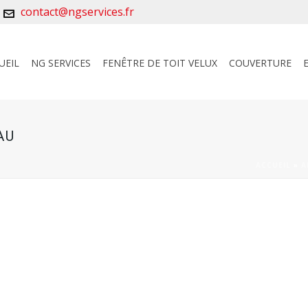
contact@ngservices.fr
UEIL
NG SERVICES
FENÊTRE DE TOIT VELUX
COUVERTURE
AU
ACCUEIL
»
A